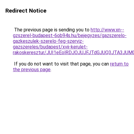
Redirect Notice
The previous page is sending you to
http://www.xn--
gzszerel-budapest-6ob94s.hu/bejegyzes/gazszerelo-
gazkeszulek-szerelo-feg-szerviz-
gazszereles/budapest/xvii-kerulet-
rakoskeresztur/JUI1eEolRDJOJUJFJTdGJUQ3JTA3
If you do not want to visit that page, you can
return to
the previous page
.