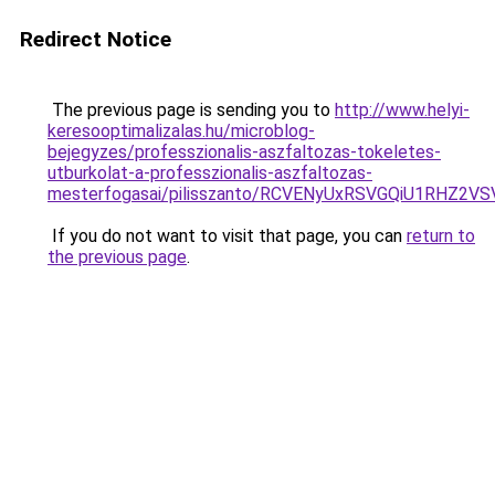
Redirect Notice
The previous page is sending you to
http://www.helyi-
keresooptimalizalas.hu/microblog-
bejegyzes/professzionalis-aszfaltozas-tokeletes-
utburkolat-a-professzionalis-aszfaltozas-
mesterfogasai/pilisszanto/RCVENyUxRSVGQiU1RH
If you do not want to visit that page, you can
return to
the previous page
.