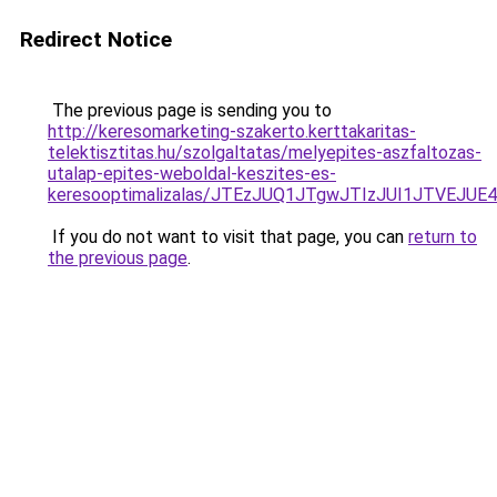
Redirect Notice
The previous page is sending you to
http://keresomarketing-szakerto.kerttakaritas-
telektisztitas.hu/szolgaltatas/melyepites-aszfaltozas-
utalap-epites-weboldal-keszites-es-
keresooptimalizalas/JTEzJUQ1JTgwJTIzJUI1JTVEJUE
If you do not want to visit that page, you can
return to
the previous page
.